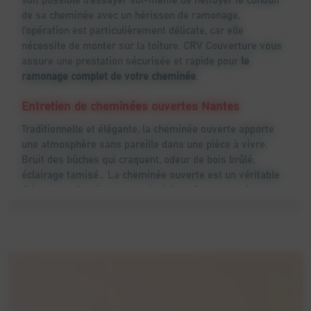
de sa cheminée avec un hérisson de ramonage,
l’opération est particulièrement délicate, car elle
nécessite de monter sur la toiture. CRV Couverture vous
assure une prestation sécurisée et rapide pour
le
ramonage complet de votre cheminée
.
Entretien de cheminées ouvertes Nantes
Traditionnelle et élégante, la cheminée ouverte apporte
une atmosphère sans pareille dans une pièce à vivre.
Bruit des bûches qui craquent, odeur de bois brûlé,
éclairage tamisé… La cheminée ouverte est un véritable
élément de l’aménagement intérieur. Cependant, il est
impératif qu’elle soit parfaitement entretenue pour
qu’elle conserve son style et éviter tout embrasement
lorsqu’on allume un feu.
Foyer, conduit, parois… Nous nous occupons du
ramonage intégral de votre cheminée ouverte
. Profitez
pleinement de votre chauffage lorsque l’hiver arrive en
nous en confiant son nettoyage et son entretien.