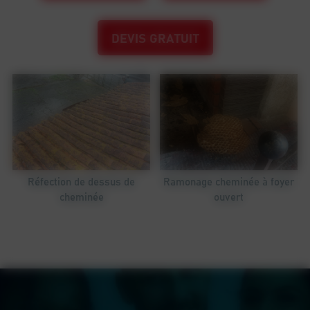
DEVIS GRATUIT
Réfection de dessus de
Ramonage cheminée à foyer
cheminée
ouvert