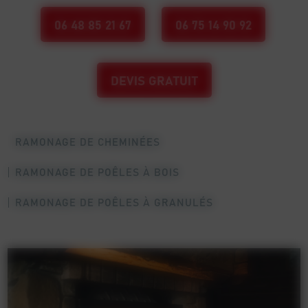
06 48 85 21 67
06 75 14 90 92
DEVIS GRATUIT
RAMONAGE DE CHEMINÉES
RAMONAGE DE POÊLES À BOIS
RAMONAGE DE POÊLES À GRANULÉS