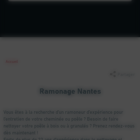
Accueil
Partager
Ramonage Nantes
Vous êtes à la recherche d’un ramoneur d’expérience pour
l’entretien de votre cheminée ou poêle ? Besoin de faire
nettoyer votre poêle à bois ou à granulés ? Prenez rendez-vous
dès maintenant !
Forts de plus de 22 ans d’expérience dans le nettoyage et