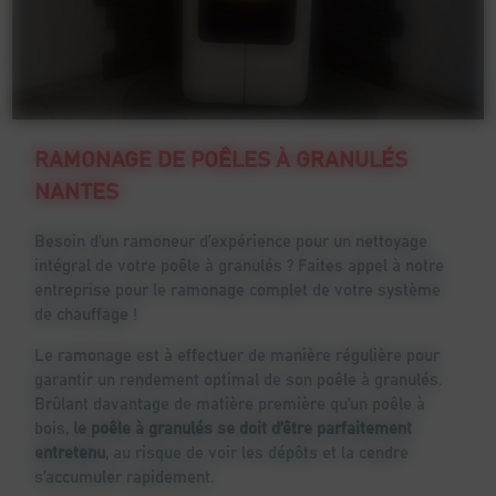
RAMONAGE DE POÊLES À GRANULÉS
NANTES
Besoin d’un ramoneur d’expérience pour un nettoyage
intégral de votre poêle à granulés ? Faites appel à notre
entreprise pour le ramonage complet de votre système
de chauffage !
Le ramonage est à effectuer de manière régulière pour
garantir un rendement optimal de son poêle à granulés.
Brûlant davantage de matière première qu’un poêle à
bois,
le poêle à granulés se doit d’être parfaitement
entretenu
, au risque de voir les dépôts et la cendre
s’accumuler rapidement.