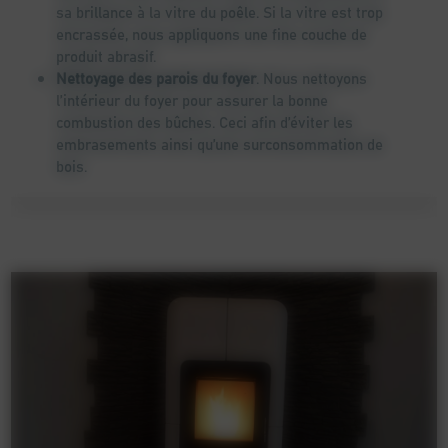
sa brillance à la vitre du poêle. Si la vitre est trop
encrassée, nous appliquons une fine couche de
produit abrasif.
Nettoyage des parois du foyer
. Nous nettoyons
l’intérieur du foyer pour assurer la bonne
combustion des bûches. Ceci afin d’éviter les
embrasements ainsi qu’une surconsommation de
bois.
Vidage et décrassage du bac à cendres
. Le
décendrage du foyer est impératif pour éviter que
la chambre de combustion ne soit obstruée par
des cendres et dépôts.
Nettoyage extérieur
. Garder un poêle à bois propre
est préférable pour son aspect décoratif.
Ramonage du conduit
. Nous retirons toute la suie
du conduit du poêle en effectuant un débistrage,
c’est-à-dire retirer le bistre (la couche de saleté)
incrusté sur les parois de l’évacuation. Cette
opération est cruciale pour assurer la bonne
expulsion des gaz suite à la combustion du bois.