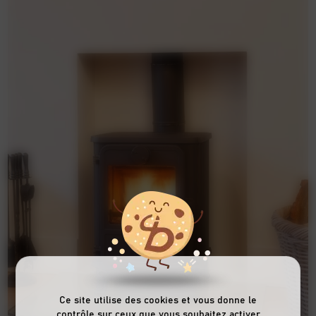
Entretien de cheminées à insert Nantes
La cheminée à insert offre d’excellentes performances
de chauffage tout en habillant un intérieur. Toute aussi
décorative qu’une cheminée ouverte, la cheminée à
insert se doit, elle aussi, d’être entretenue
régulièrement.
Notre expert en ramonage nettoie entièrement votre
cheminée
, de la vitre de l’insert jusqu’au bout du conduit
d’évacuation en passant par le foyer. Afin de conserver
une vitre propre et une cheminée sécurisée avec un
chauffage efficace lors des jours froids, CRV Couverture
vous conseille d’effectuer le ramonage une fois par an.
Ce site utilise des cookies et vous donne le
contrôle sur ceux que vous souhaitez activer