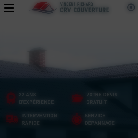
Panneau de gestion des cookies
22 ANS
VOTRE DEVIS
D'EXPÉRIENCE
GRATUIT
INTERVENTION
SERVICE
RAPIDE
DÉPANNAGE