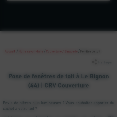
/
/
/
Accueil
Notre savoir-faire
Couverture / Zinguerie
Fenêtre de toit
Partager
Pose de fenêtres de toit à Le Bignon
(44) | CRV Couverture
Envie de pièces plus lumineuses ? Vous souhaitez apporter du
cachet à votre toit ?