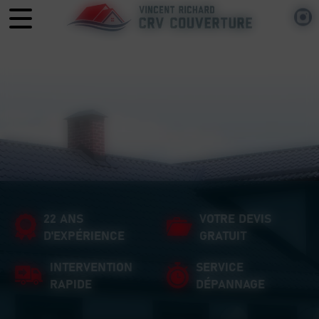
Panneau de gestion des cookies
22 ANS
VOTRE DEVIS
D'EXPÉRIENCE
GRATUIT
INTERVENTION
SERVICE
RAPIDE
DÉPANNAGE