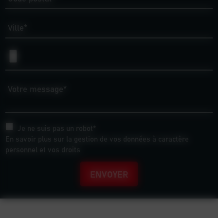
Ville*
Votre message*
Je ne suis pas un robot*
En savoir plus sur la gestion de vos données à caractère
personnel et vos droits
ENVOYER