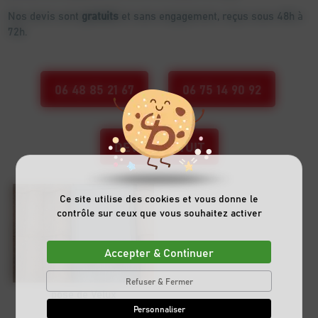
Nos devis sont
gratuits
et sans engagement, reçus sous 48h à
72h.
06 48 85 21 67
06 75 14 90 92
DEVIS GRATUIT
Ce site utilise des cookies et vous donne le
contrôle sur ceux que vous souhaitez activer
Accepter & Continuer
Refuser & Fermer
pose de Velux
Personnaliser