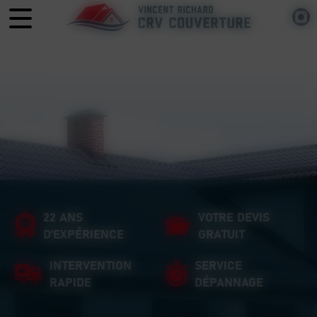
Panneau de gestion des cookies
22 ANS
VOTRE DEVIS
D'EXPÉRIENCE
GRATUIT
INTERVENTION
SERVICE
RAPIDE
DÉPANNAGE