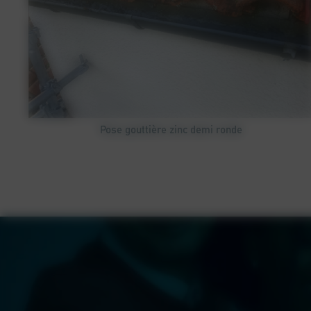
Pose gouttière zinc demi ronde