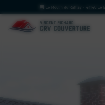
Panneau de gestion des cookies
Le Moulin du Rafflay - 44140 Le 