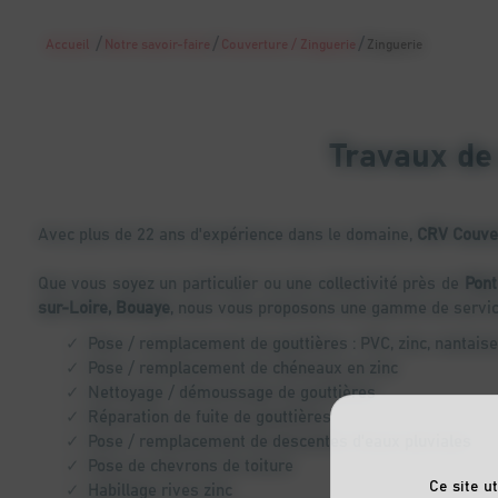
/
/
/
Accueil
Notre savoir-faire
Couverture / Zinguerie
Zinguerie
Travaux de
Avec plus de 22 ans d'expérience dans le domaine,
CRV Couve
Que vous soyez un particulier ou une collectivité près de
Pont
sur-Loire, Bouaye
, nous vous proposons une gamme de service
Pose / remplacement de gouttières : PVC, zinc, nantai
Pose / remplacement de chéneaux en zinc
Nettoyage / démoussage de gouttières
Réparation de fuite de gouttières
Pose / remplacement de descentes d'eaux pluviales
Pose de chevrons de toiture
Ce site u
Habillage rives zinc