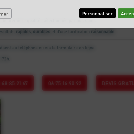
Personnaliser
Accep
rmer
 de première qualité, sélectionnés par nos soins.
ésultats
rapides
,
durables
et d'une tarification
raisonnable
.
sent au téléphone ou via le formulaire en ligne.
 72h.
 48 85 21 67
06 75 14 90 92
DEVIS GRATU