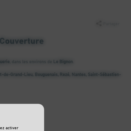
Partager
 Couverture
uerie
, dans les environs de
Le Bignon
.
ert-de-Grand-Lieu, Bouguenais, Rezé, Nantes, Saint-Sébastien-
ez activer