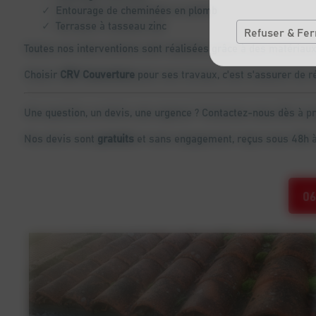
Entourage de cheminées en plomb
Terrasse à tasseau zinc
Refuser & Fe
Toutes nos interventions sont réalisées grâce à des matériaux
Choisir
CRV Couverture
pour ses travaux, c'est s'assurer de r
Une question, un devis, une urgence ? Contactez-nous dès à pré
Nos devis sont
gratuits
et sans engagement, reçus sous 48h à
06