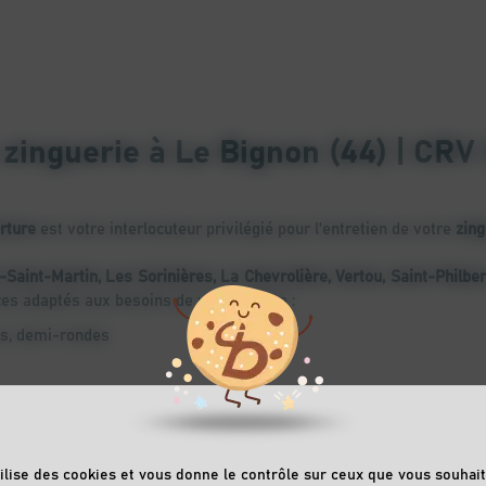
 zinguerie à Le Bignon (44) | CRV
rture
est votre interlocuteur privilégié pour l'entretien de votre
zing
-Saint-Martin, Les Sorinières, La Chevrolière, Vertou, Saint-Philb
s adaptés aux besoins de votre toiture :
ses, demi-rondes
tilise des cookies et vous donne le contrôle sur ceux que vous souhait