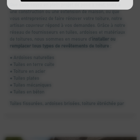
Que vous soyez en plein projet de pose à neuf, suite à
une construction ou une extension de maison, ou que
vous entrepreniez de faire rénover votre toiture, notre
artisan couvreur répond à vos demandes. Grâce à notre
réseau de fournisseurs en tuiles, ardoises et matériaux
de toitures, nous sommes en mesure d’
installer ou
remplacer tous types de revêtements de toiture
:
Ardoises naturelles
Tuiles en terre cuite
Toiture en acier
Tuiles plates
Tuiles mécaniques
Tuiles en béton
Tuiles fissurées, ardoises brisées, toiture ébréchée par
endroits…
Nous réparons votre toiture
en y installant
une couverture avec les mêmes matériaux qu’à l’origine.
Ceci afin de redonner toute sa prestance ainsi que ses
capacités étanches à votre toiture.