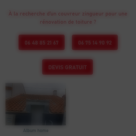
Solin
Habillage de rive
À la recherche d’un couvreur zingueur pour une
Faîtage
rénovation de toiture ?
Retrouvez
une zinguerie de toiture éclatante et
fonctionnelle
en sollicitant nos services de pose et de
rénovation. Faire appel à CRV Couverture, c’est être
06 48 85 21 67
06 75 14 90 92
assuré d’une toiture propre et assurant parfaitement
son rôle de protection de l’habitation.
DEVIS GRATUIT
Album home