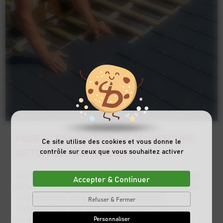
POSE ET RÉNOVATION DE COUVERTURE
Ce site utilise des cookies et vous donne le
DE TOIT LES SORINIÈRES
contrôle sur ceux que vous souhaitez activer
À la recherche d’un artisan pour installer une couverture
Accepter & Continuer
de toit neuve ? Besoin d’une rénovation de toiture ou de
faire remplacer quelques tuiles ou ardoises ?
Refuser & Fermer
Contactez-nous pour obtenir votre devis gratuit dans
les plus brefs délais.
Personnaliser