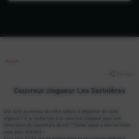
Accueil
Partager
Couvreur zingueur Les Sorinières
Une fuite au niveau de votre toiture à dépanner de toute
urgence ? À la recherche d’un couvreur zingueur pour une
rénovation de couverture de toit ? Faites appel à nos services
sans plus attendre !
Avec plus de 22 ans de métier dans la couverture zinguerie,