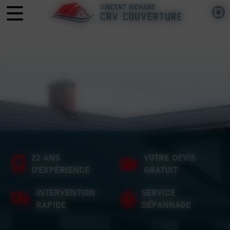
Panneau de gestion des cookies
22 ANS
VOTRE DEVIS
D'EXPÉRIENCE
GRATUIT
INTERVENTION
SERVICE
RAPIDE
DÉPANNAGE