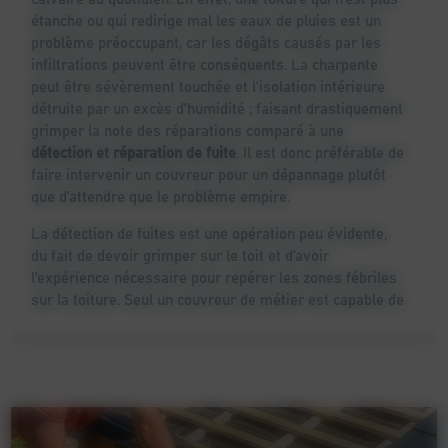
étanche ou qui redirige mal les eaux de pluies est un
problème préoccupant, car les dégâts causés par les
infiltrations peuvent être conséquents. La charpente
peut être sévèrement touchée et l’isolation intérieure
détruite par un excès d’humidité ; faisant drastiquement
grimper la note des réparations comparé à une
détection et réparation de fuite
. Il est donc préférable de
faire intervenir un couvreur pour un dépannage plutôt
que d’attendre que le problème empire.
La détection de fuites est une opération peu évidente,
du fait de devoir grimper sur le toit et d’avoir
l’expérience nécessaire pour repérer les zones fébriles
sur la toiture. Seul un couvreur de métier est capable de
repérer et réparer une fuite de toiture
de manière
sécurisée et permettant au toit de jouer son rôle
d’évacuation d’eaux de pluie encore pendant de longues
années.