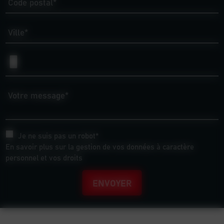
Code postal*
Ville*
Votre message*
Je ne suis pas un robot*
En savoir plus sur la gestion de vos données à caractère
personnel et vos droits
ENVOYER